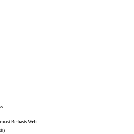
ws
rmasi Berbasis Web
sh)