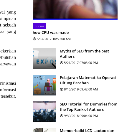
wai yang
 pimpinan
t sebuah
Kursus
faat yang
how CPU was made
5/14/2017 10:50:00 AM
Myths of SEO from the best
pekerjaan
Authors
ebutuhan
5/21/2017 07:05:00 PM
 karyawan
Pelajaran Matematika Operasi
Hitung Pecahan
nistrasi
8/16/2019 09:42:00 AM
nformasi
ersebut,
SEO Tutorial for Dummies from
the Top Rank of Authors
9/30/2018 09:04:00 PM
Memperbaiki LCD Laptop dan