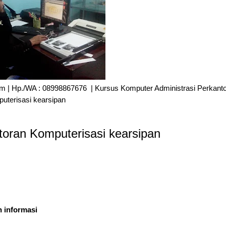
.com | Hp./WA : 08998867676 | Kursus Komputer Administrasi Perkant
uterisasi kearsipan
toran Komputerisasi kearsipan
 informasi