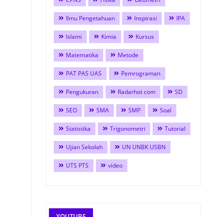
Ilmu Pengetahuan
Inspirasi
IPA
Islami
Kimia
Kursus
Matematika
Metode
PAT PAS UAS
Pemrograman
Pengukuran
Radarhot com
SD
SEO
SMA
SMP
Soal
Statistika
Trigonometri
Tutorial
Ujian Sekolah
UN UNBK USBN
UTS PTS
video
YOUTUBE