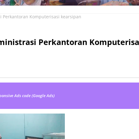
i Perkantoran Komputerisasi kearsipan
ministrasi Perkantoran Komputerisa
ponsive Ads code (Google Ads)