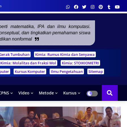
s
eperti matematika, IPA dan ilmu komputasi.
 konseptual, dan tingkatkan pemahaman siswa
idikan nonformal
m Gerak Tumbuhan
Kimia: Rumus Kimia dan Senyawa
Kimia: Molalitas dan Fraksi Mol
Kimia: STOIKIOMETRI
puter
Kursus Komputer
Ilmu Pengetahuan
Sitemap
CPNS
Video
Metode
Kursus