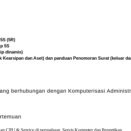
 5S (5R)
ip 5S
ip dinamis)
uk Kearsipan dan Aset) dan panduan Penomoran Surat (keluar da
yang berhubungan dengan Komputerisasi Administr
ertemuan
aan CPU & Service di perusahaan, Servis Komputer dan Pengetikan