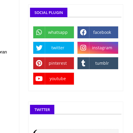
SOCIAL PLUGIN
whatsapp
facebook
twitter
instagram
oran
pinterest
tumblr
youtube
TWITTER