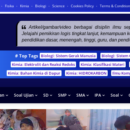
Fisika
Kimia
Biologi
Science
Cookies Policy
Terms & Condition
Artikel/gambar/video berbagai disiplin ilmu s
Jelajahi pemikiran logis tingkat lanjut, kemampuan
pendidikan dasar, menengah, tinggi, guru, dan pend
# Top Tags
Biologi: Sistem Gerak Manusia
Biologi: Siste
Kimia: Elektrolit dan Reaksi Redoks
Kimia: Klasifikasi Materi
Kimia: Bahan Kimia di Dapur
Kimia: HIDROKARBON
Ilmu Kom
han
Soal Ujian
SD
SMP
SMA
IPA
Soal