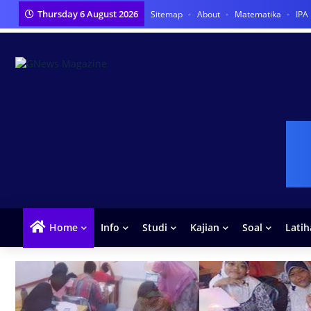
Thursday 6 August 2026
Sitemap
About
Matematika
IPA
Home
Info
Studi
Kajian
Soal
Lati