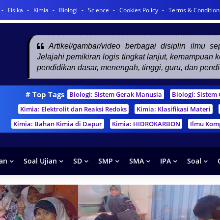
Fisika
Kimia
Biologi
Science
Cookies Policy
Terms & Condition
Artikel/gambar/video berbagai disiplin ilmu s
Jelajahi pemikiran logis tingkat lanjut, kemampuan
pendidikan dasar, menengah, tinggi, guru, dan pend
# Top Tags
Biologi: Sistem Gerak Manusia
Biologi: Siste
Kimia: Elektrolit dan Reaksi Redoks
Kimia: Klasifikasi Materi
Kimia: Bahan Kimia di Dapur
Kimia: HIDROKARBON
Ilmu Kom
han
Soal Ujian
SD
SMP
SMA
IPA
Soal