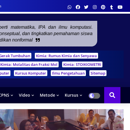
s
eperti matematika, IPA dan ilmu komputasi.
 konseptual, dan tingkatkan pemahaman siswa
idikan nonformal
m Gerak Tumbuhan
Kimia: Rumus Kimia dan Senyawa
Kimia: Molalitas dan Fraksi Mol
Kimia: STOIKIOMETRI
puter
Kursus Komputer
Ilmu Pengetahuan
Sitemap
CPNS
Video
Metode
Kursus