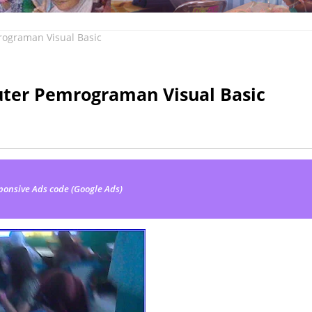
rograman Visual Basic
uter Pemrograman Visual Basic
ponsive Ads code (Google Ads)