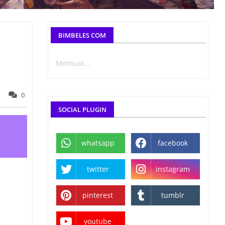
BIMBELES COM
Memuat...
0
SOCIAL PLUGIN
whatsapp
facebook
twitter
instagram
pinterest
tumblr
youtube