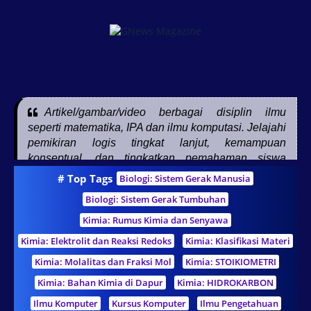
Artikel/gambar/video berbagai disiplin ilmu
seperti matematika, IPA dan ilmu komputasi. Jelajahi
pemikiran logis tingkat lanjut, kemampuan
konseptual, dan tingkatkan pemahaman siswa
pendidikan dasar, menengah, tinggi, guru, dan
# Top Tags
Biologi: Sistem Gerak Manusia
pendidikan nonformal
Biologi: Sistem Gerak Tumbuhan
Kimia: Rumus Kimia dan Senyawa
Kimia: Elektrolit dan Reaksi Redoks
Kimia: Klasifikasi Materi
Kimia: Molalitas dan Fraksi Mol
Kimia: STOIKIOMETRI
Kimia: Bahan Kimia di Dapur
Kimia: HIDROKARBON
Ilmu Komputer
Kursus Komputer
Ilmu Pengetahuan