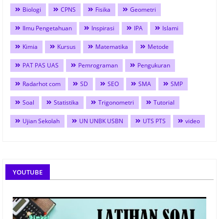
Biologi
CPNS
Fisika
Geometri
Ilmu Pengetahuan
Inspirasi
IPA
Islami
Kimia
Kursus
Matematika
Metode
PAT PAS UAS
Pemrograman
Pengukuran
Radarhot com
SD
SEO
SMA
SMP
Soal
Statistika
Trigonometri
Tutorial
Ujian Sekolah
UN UNBK USBN
UTS PTS
video
YOUTUBE