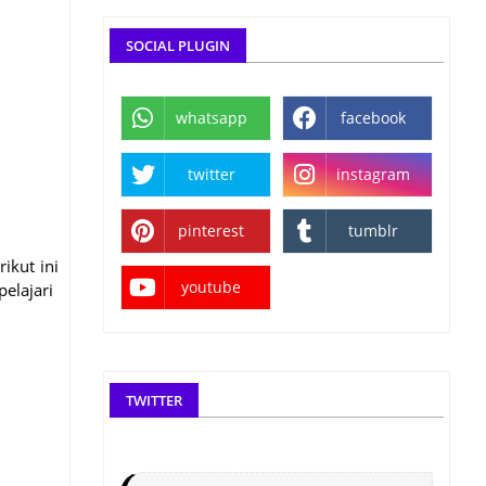
SOCIAL PLUGIN
whatsapp
facebook
twitter
instagram
pinterest
tumblr
rikut ini
youtube
elajari
TWITTER