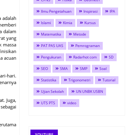
Ilmu Pengetahuan
Inspirasi
IPA
a adalah
Islami
Kimia
Kursus
 memberi
sa dalam
Matematika
Metode
rat yang
uk massa
PAT PAS UAS
Pemrograman
inisikan
Pengukuran
Radarhot com
SD
ka acuan
SEO
SMA
SMP
Soal
ri-hari.
Statistika
Trigonometri
Tutorial
benarnya
Ujian Sekolah
UN UNBK USBN
t. Juga,
UTS PTS
video
 sebagai
terutama
YOUTUBE