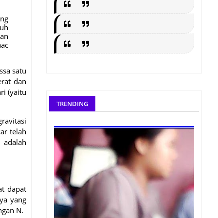
ang
tuh
kan
aac
ssa satu
erat dan
i (yaitu
TRENDING
ravitasi
ar telah
i adalah
at dapat
aya yang
ngan N.