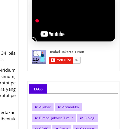
−34 bila
Cs.
-iridium
aksimum,
rototipe
ara yang
TAGS
rototipe
Aljabar
Aritmatika
yertakan
Bimbel Jakarta Timur
Biologi
dibentuk
CPNS
Fisika
Geometri