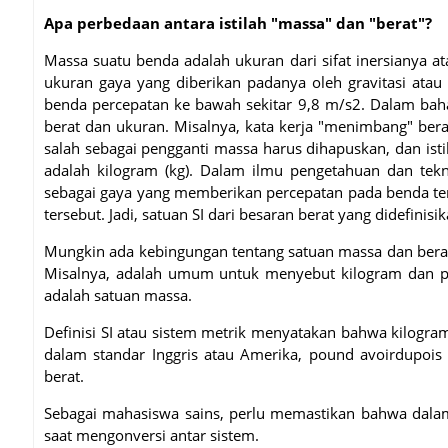
Apa perbedaan antara istilah "massa" dan "berat"?
Massa suatu benda adalah ukuran dari sifat inersianya 
ukuran gaya yang diberikan padanya oleh gravitasi ata
benda percepatan ke bawah sekitar 9,8 m/s2. Dalam bah
berat dan ukuran. Misalnya, kata kerja "menimbang" ber
salah sebagai pengganti massa harus dihapuskan, dan is
adalah kilogram (kg). Dalam ilmu pengetahuan dan tekn
sebagai gaya yang memberikan percepatan pada benda te
tersebut. Jadi, satuan SI dari besaran berat yang didefinisi
Mungkin ada kebingungan tentang satuan massa dan berat
Misalnya, adalah umum untuk menyebut kilogram dan po
adalah satuan massa.
Definisi SI atau sistem metrik menyatakan bahwa kilogra
dalam standar Inggris atau Amerika, pound avoirdupois
berat.
Sebagai mahasiswa sains, perlu memastikan bahwa dala
saat mengonversi antar sistem.