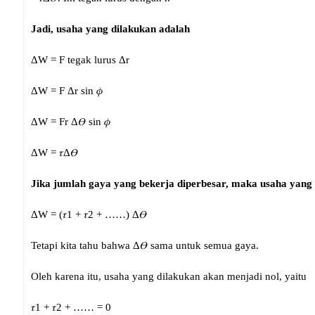
Jadi, usaha yang dilakukan adalah
ΔW = F tegak lurus Δr
ΔW = F Δr sin 𝜙
ΔW = Fr Δ𝛳 sin 𝜙
ΔW = 𝜏Δ𝛳
Jika jumlah gaya yang bekerja diperbesar, maka usaha yang 
ΔW = (𝜏1 + 𝜏2 + ……) Δ𝛳
Tetapi kita tahu bahwa Δ𝛳 sama untuk semua gaya.
Oleh karena itu, usaha yang dilakukan akan menjadi nol, yaitu
𝜏1 + 𝜏2 + …… = 0