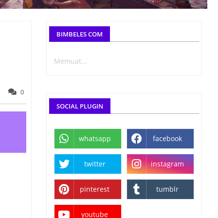
BIMBELES COM
Memuat...
0
SOCIAL PLUGIN
whatsapp
facebook
twitter
instagram
pinterest
tumblr
youtube