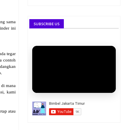
yang sama
SUBSCRIBE US
nder ini
nda tegar
a contoh
sedangkan
p.
l di mana
si, kami
etap atau