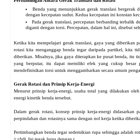
Perbandingan Antara Gerak Translasi dan Rotasi
Benda yang menunjukkan gerak translasi bergerak d
dengan kecepatan sudut. Kedua kecepatan ini konstan kecu
Pada gerak translasi, percepatan berbanding terbalik
diganti dengan torsi. Percepatan, dalam hal ini, disebut se
Ketika kita mempelajari gerak translasi, gaya yang diberikan 
rotasi kita menganggap benda tegar daripada partikel, kita 
diberikan. Misalnya, jika gaya diterapkan ke pusat benda, itu
yang berputar, itu dapat memiliki efek yang cukup besar 
mendefinisikan torsi untuk menggambarkan secara umum pengaru
Gerak Rotasi dan Prinsip Kerja-Energi
Menurut prinsip kerja-energi, usaha total yang dilakukan o
energi kinetik benda tersebut.
Dalam gerak rotasi, konsep prinsip kerja-energi didasarkan 
perpindahan dan rotasinya sama dengan nol kerja ketika diberik
Pertimbangkan benda tegar sedemikian rupa sehingga adalah rot
= rΔ𝛳. Ini tegak lurus dengan r.