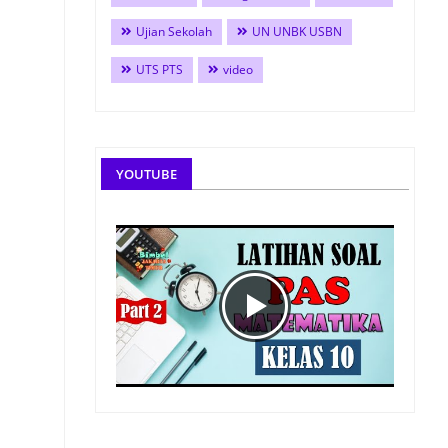
Ujian Sekolah
UN UNBK USBN
UTS PTS
video
YOUTUBE