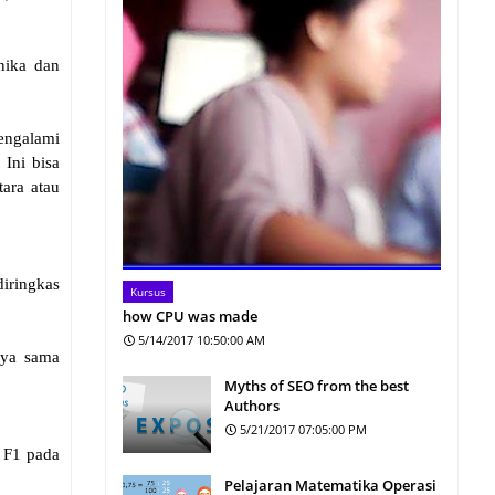
nika dan
engalami
Ini bisa
ara atau
iringkas
Kursus
how CPU was made
5/14/2017 10:50:00 AM
nya sama
Myths of SEO from the best
Authors
5/21/2017 07:05:00 PM
 F1 pada
Pelajaran Matematika Operasi