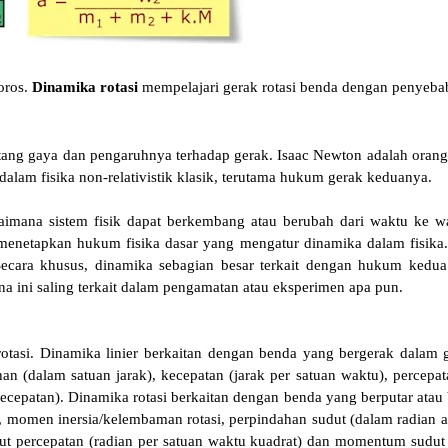
oros.
Dinamika rotasi
mempelajari gerak rotasi benda dengan penyeb
tang gaya dan pengaruhnya terhadap gerak. Isaac Newton adalah orang
lam fisika non-relativistik klasik, terutama hukum gerak keduanya.
gaimana sistem fisik dapat berkembang atau berubah dari waktu ke w
 menetapkan hukum fisika dasar yang mengatur dinamika dalam fisika
Secara khusus, dinamika sebagian besar terkait dengan hukum kedu
a ini saling terkait dalam pengamatan atau eksperimen apa pun.
 rotasi. Dinamika linier berkaitan dengan benda yang bergerak dalam 
n (dalam satuan jarak), kecepatan (jarak per satuan waktu), percepat
ecepatan). Dinamika rotasi berkaitan dengan benda yang berputar atau
i, momen inersia/kelembaman rotasi, perpindahan sudut (dalam radian a
sudut percepatan (radian per satuan waktu kuadrat) dan momentum sud