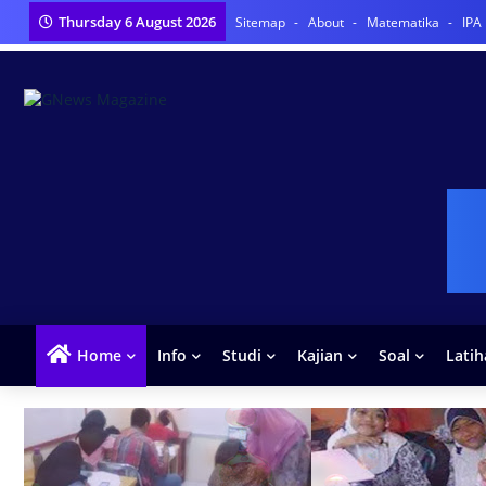
Thursday 6 August 2026
Sitemap
About
Matematika
IPA
Home
Info
Studi
Kajian
Soal
Lati