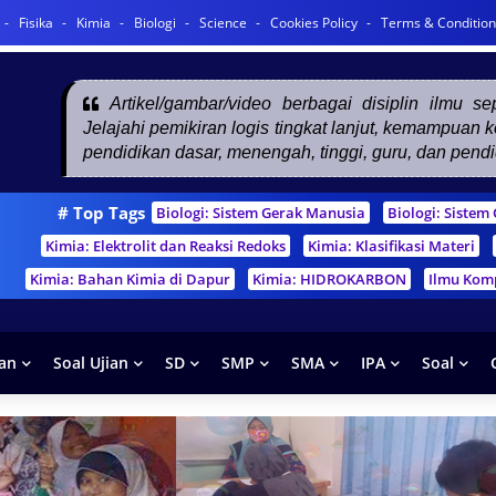
Fisika
Kimia
Biologi
Science
Cookies Policy
Terms & Condition
Artikel/gambar/video berbagai disiplin ilmu s
Jelajahi pemikiran logis tingkat lanjut, kemampuan
pendidikan dasar, menengah, tinggi, guru, dan pend
# Top Tags
Biologi: Sistem Gerak Manusia
Biologi: Siste
Kimia: Elektrolit dan Reaksi Redoks
Kimia: Klasifikasi Materi
Kimia: Bahan Kimia di Dapur
Kimia: HIDROKARBON
Ilmu Kom
han
Soal Ujian
SD
SMP
SMA
IPA
Soal