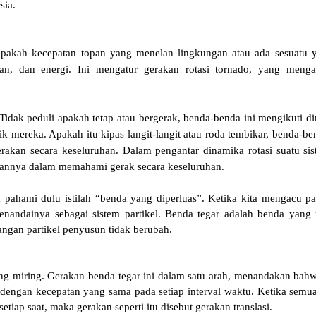
sia.
Apakah kecepatan topan yang menelan lingkungan atau ada sesuatu y
an, dan energi. Ini mengatur gerakan rotasi tornado, yang menga
idak peduli apakah tetap atau bergerak, benda-benda ini mengikuti 
 mereka. Apakah itu kipas langit-langit atau roda tembikar, benda-b
rakan secara keseluruhan. Dalam pengantar dinamika rotasi suatu sis
kannya dalam memahami gerak secara keseluruhan.
pahami dulu istilah “benda yang diperluas”. Ketika kita mengacu pa
enandainya sebagai sistem partikel. Benda tegar adalah benda yang 
sangan partikel penyusun tidak berubah.
ang miring. Gerakan benda tegar ini dalam satu arah, menandakan bah
ak dengan kecepatan yang sama pada setiap interval waktu. Ketika semua
iap saat, maka gerakan seperti itu disebut gerakan translasi.