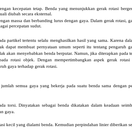
engan kecepatan tetap. Benda yang menunjukkan gerak rotasi berge
ali diubah secara eksternal.
 dengan massa dan berbanding lurus dengan gaya. Dalam gerak rotasi, g
bagai percepatan sudut.
pada partikel tertentu selalu menghasilkan hasil yang sama. Karena da
tidak dapat membuat pernyataan umum seperti itu tentang pengaruh g
 tidak akan menyebabkan benda berputar. Namun, jika diterapkan pada t
pada rotasi objek. Dengan mempertimbangkan aspek gerak rotasi i
h gaya terhadap gerak rotasi.
leh jumlah semua gaya yang bekerja pada suatu benda sama dengan p
pada torsi. Dinyatakan sebagai benda dikatakan dalam keadaan seimb
an gaya.
asi kecil yang dialami benda. Kemudian perpindahan linier diberikan s