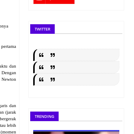
abnya
TWITTER
 pertama
aktu dan
. Dengan
a Newton
garis dan
an (jarak
TRENDING
 bergerak
tau lebih
ut (momen