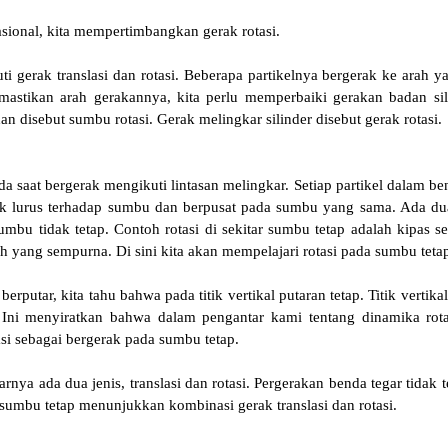
rasional, kita mempertimbangkan gerak rotasi.
ti gerak translasi dan rotasi. Beberapa partikelnya bergerak ke arah 
astikan arah gerakannya, kita perlu memperbaiki gerakan badan sili
 dan disebut sumbu rotasi. Gerak melingkar silinder disebut gerak rotasi.
da saat bergerak mengikuti lintasan melingkar. Setiap partikel dalam be
gak lurus terhadap sumbu dan berpusat pada sumbu yang sama. Ada du
umbu tidak tetap. Contoh rotasi di sekitar sumbu tetap adalah kipas 
h yang sempurna. Di sini kita akan mempelajari rotasi pada sumbu teta
erputar, kita tahu bahwa pada titik vertikal putaran tetap. Titik vertika
. Ini menyiratkan bahwa dalam pengantar kami tentang dinamika rota
i sebagai bergerak pada sumbu tetap.
ya ada dua jenis, translasi dan rotasi. Pergerakan benda tegar tidak t
umbu tetap menunjukkan kombinasi gerak translasi dan rotasi.