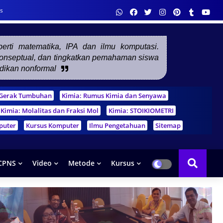
s
eperti matematika, IPA dan ilmu komputasi.
 konseptual, dan tingkatkan pemahaman siswa
idikan nonformal
m Gerak Tumbuhan
Kimia: Rumus Kimia dan Senyawa
Kimia: Molalitas dan Fraksi Mol
Kimia: STOIKIOMETRI
puter
Kursus Komputer
Ilmu Pengetahuan
Sitemap
CPNS
Video
Metode
Kursus