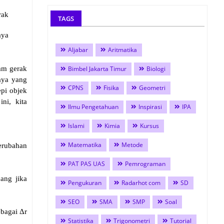
rak
TAGS
aya
Aljabar
Aritmatika
Bimbel Jakarta Timur
Biologi
lam gerak
aya yang
CPNS
Fisika
Geometri
epi objek
ni, kita
Ilmu Pengetahuan
Inspirasi
IPA
Islami
Kimia
Kursus
Matematika
Metode
erubahan
PAT PAS UAS
Pemrograman
ang jika
Pengukuran
Radarhot com
SD
SEO
SMA
SMP
Soal
ebagai Δr
Statistika
Trigonometri
Tutorial