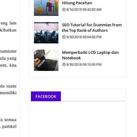
Hitung Pecahan
8/16/2019 09:42:00 AM
ang lain
SEO Tutorial for Dummies from
kibatkan
the Top Rank of Authors
9/30/2018 09:04:00 PM
dinamisme
Memperbaiki LCD Laptop dan
Notebook
enda yang
9/30/2018 09:10:00 PM
tem, kita
da suatu
memiliki
FACEBOOK
wa semua
 partikel