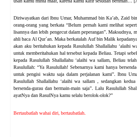
usah kamu minta maaf, karena kamu kafir sesudah beriman… [A
Diriwayatkan dari lbnu Umar, Muhammad bin Ka’ab, Zaid bin 
orang-orang yang berkata “Belum pernah kami melihat seperti 
lisannya dan lebih pengecut dalam peperangan”. Maksudnya, me
ahli baca Al Qur`an. Maka berkatalah Auf bin Malik kepada
akan aku beritahukan kepada Rasulullah Shallallahu ‘alaihi wa
untuk memberitahukan hal tersebut kepada Beliau. Tetapi sebel
kepada Rasulullah Shallallahu ‘alaihi wa sallam, Beliau tel
Rasulullah: “Ya Rasulullah! Sebenarnya kami hanya bersend
untuk pengisi waktu saja dalam perjalanan kami”. Ibnu Uma
Rasulullah Shallallahu ‘alaihi wa sallam , sedangkan kedu
bersenda-gurau dan bermain-main saja”. Lalu Rasulullah Shal
ayatNya dan RasulNya kamu selalu berolok-olok?”
Bertaubatlah wahai diri, bertaubatlah.