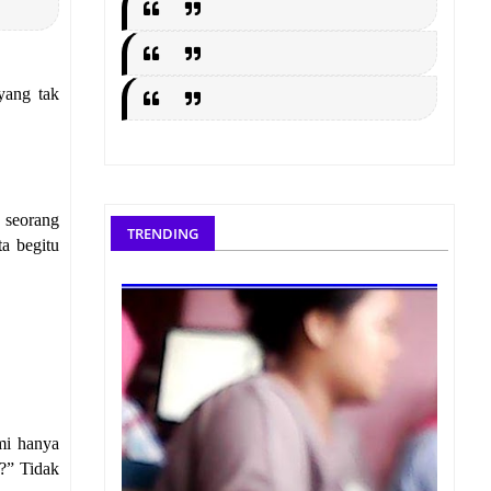
yang tak
a seorang
TRENDING
a begitu
mi hanya
?” Tidak