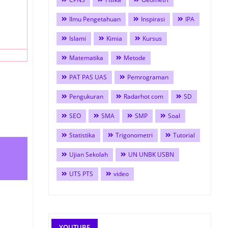
Ilmu Pengetahuan
Inspirasi
IPA
Islami
Kimia
Kursus
Matematika
Metode
PAT PAS UAS
Pemrograman
Pengukuran
Radarhot com
SD
SEO
SMA
SMP
Soal
Statistika
Trigonometri
Tutorial
Ujian Sekolah
UN UNBK USBN
UTS PTS
video
YOUTUBE