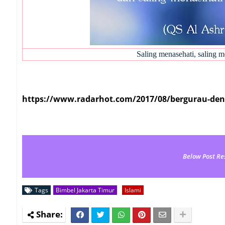
Saling menasehati, saling 
https://www.radarhot.com/2017/08/bergurau-den
Below Post Re
Tags
Bimbel Jakarta Timur
Islami