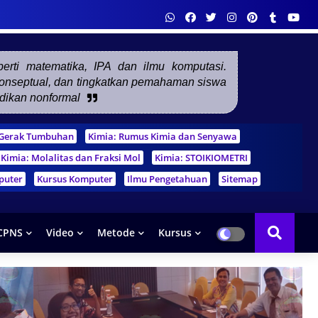
eperti matematika, IPA dan ilmu komputasi.
 konseptual, dan tingkatkan pemahaman siswa
idikan nonformal
m Gerak Tumbuhan
Kimia: Rumus Kimia dan Senyawa
Kimia: Molalitas dan Fraksi Mol
Kimia: STOIKIOMETRI
puter
Kursus Komputer
Ilmu Pengetahuan
Sitemap
CPNS
Video
Metode
Kursus