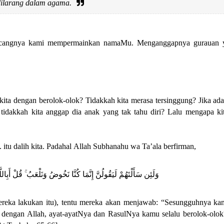
 dilarang dalam agama.
u lancangnya kami mempermainkan namaMu. Menganggapnya gurauan 
ita dengan berolok-olok? Tidakkah kita merasa tersinggung? Jika ad
dakkah kita anggap dia anak yang tak tahu diri? Lalu mengapa kit
itu dalih kita. Padahal
Allah Subhanahu wa Ta’ala berfirman,
وَلَئِن سَأَلْتَهُمْ لَيَقُولُنَّ إِنَّمَا كُنَّا نَخُوضُ وَنَلْعَبُ ۚ قُلْ أَبِال
reka lakukan itu), tentu mereka akan menjawab: “Sesungguhnya ka
 dengan Allah, ayat-ayatNya dan RasulNya kamu selalu berolok-olok