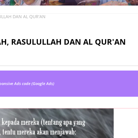
LLAH DAN AL QUR'AN
H, RASULULLAH DAN AL QUR'AN
ponsive Ads code (Google Ads)