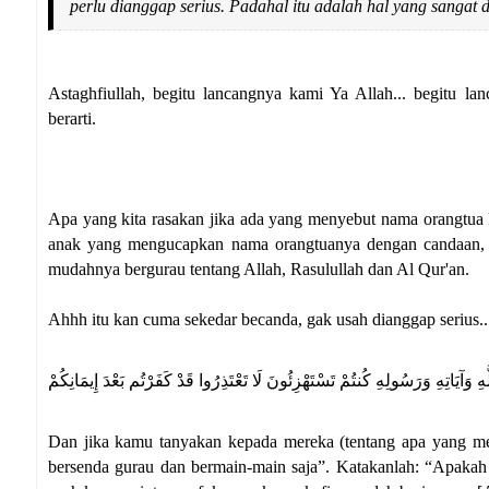
perlu dianggap serius. Padahal itu adalah hal yang sangat
Astaghfiullah, begitu lancangnya kami Ya Allah... begit
berarti.
Apa yang kita rasakan jika ada yang menyebut nama orangtua k
anak yang mengucapkan nama orangtuanya dengan candaan, ti
mudahnya bergurau tentang Allah, Rasulullah dan Al Qur'an.
Ahhh itu kan cuma sekedar becanda, gak usah dianggap serius... 
لَّهِ وَآيَاتِهِ وَرَسُولِهِ كُنتُمْ تَسْتَهْزِئُونَ لَا تَعْتَذِرُوا قَدْ كَفَرْتُم بَعْدَ إِيمَانِكُمْ
Dan jika kamu tanyakan kepada mereka (tentang apa yang me
bersenda gurau dan bermain-main saja”. Katakanlah: “Apakah