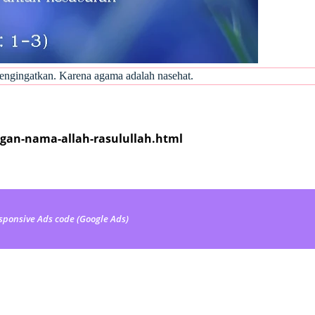
mengingatkan. Karena agama adalah nasehat.
gan-nama-allah-rasulullah.html
sponsive Ads code (Google Ads)