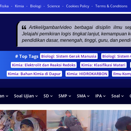
Fisika
Kimia
Biologi
Science
Cookies Policy
Terms & Conditions
Artikel/gambar/video berbagai disiplin ilmu s
Jelajahi pemikiran logis tingkat lanjut, kemampuan
pendidikan dasar, menengah, tinggi, guru, dan pend
# Top Tags
Biologi: Sistem Gerak Manusia
Biologi: Siste
Kimia: Elektrolit dan Reaksi Redoks
Kimia: Klasifikasi Materi
Kimia: Bahan Kimia di Dapur
Kimia: HIDROKARBON
Ilmu Kom
han
Soal Ujian
SD
SMP
SMA
IPA
Soal