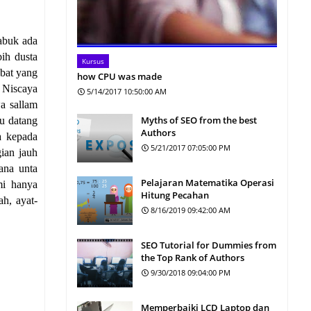
abuk ada
bih dusta
Kursus
abat yang
how CPU was made
 Niscaya
5/14/2017 10:50:00 AM
wa sallam
Myths of SEO from the best
tu datang
Authors
a kepada
5/21/2017 07:05:00 PM
ian jauh
ana unta
Pelajaran Matematika Operasi
mi hanya
Hitung Pecahan
h, ayat-
8/16/2019 09:42:00 AM
SEO Tutorial for Dummies from
the Top Rank of Authors
9/30/2018 09:04:00 PM
Memperbaiki LCD Laptop dan