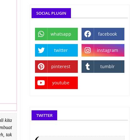
SOCIAL PLUGIN
whatsapp
facebook
twitter
instagram
pinterest
tumblr
youtube
TWITTER
i kita
embuat
h, tak