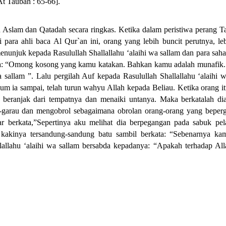
t Taubah : 65-66].
Aslam dan Qatadah secara ringkas. Ketika dalam peristiwa perang T
para ahli baca Al Qur`an ini, orang yang lebih buncit perutnya, le
nunjuk kepada Rasulullah Shallallahu ‘alaihi wa sallam dan para sah
nya: “Omong kosong yang kamu katakan. Bahkan kamu adalah munafik.
 sallam ”. Lalu pergilah Auf kepada Rasulullah Shallallahu ‘alaihi 
um ia sampai, telah turun wahyu Allah kepada Beliau. Ketika orang i
ah beranjak dari tempatnya dan menaiki untanya. Maka berkatalah di
a-garau dan mengobrol sebagaimana obrolan orang-orang yang beperg
r berkata,”Sepertinya aku melihat dia berpegangan pada sabuk pel
a kakinya tersandung-sandung batu sambil berkata: “Sebenarnya ka
lallahu ‘alaihi wa sallam bersabda kepadanya: “Apakah terhadap Alla