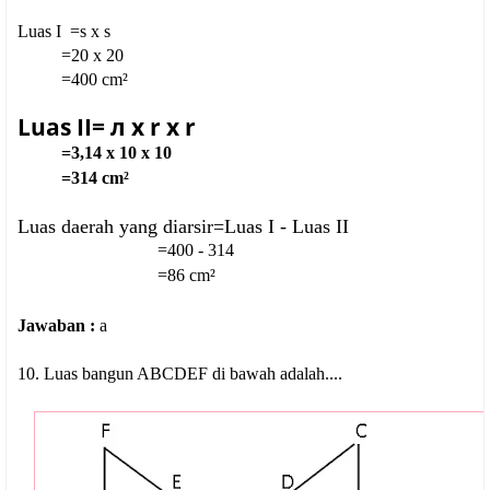
Luas I =s x s
=20 x 20
=400 cm²
Luas II=
л x r x r
=3,14 x 10 x 10
=314 cm²
Luas daerah yang diarsir=Luas I - Luas II
=400 - 314
=86
cm²
Jawaban :
a
10. Luas bangun ABCDEF di bawah adalah....