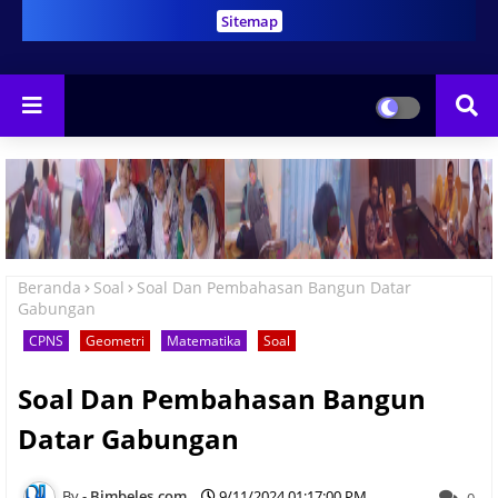
Sitemap
Beranda
Soal
Soal Dan Pembahasan Bangun Datar
Gabungan
CPNS
Geometri
Matematika
Soal
Soal Dan Pembahasan Bangun
Datar Gabungan
Bimbeles.com
9/11/2024 01:17:00 PM