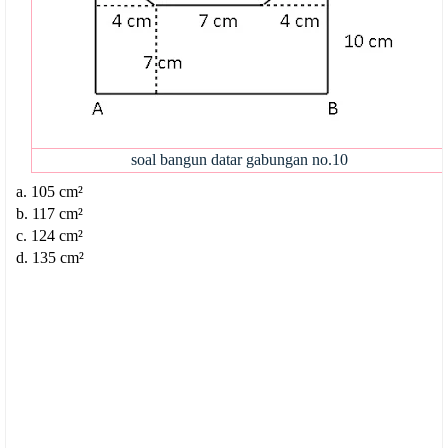
soal bangun datar gabungan no.10
a. 105 cm²
b. 117 cm²
c. 124 cm²
d. 135 cm²