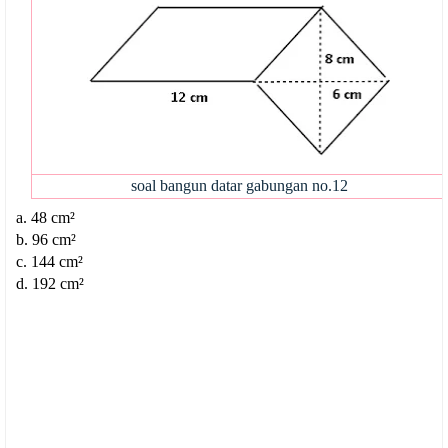
soal bangun datar gabungan no.12
a. 48 cm²
b. 96 cm²
c. 144 cm²
d. 192 cm²