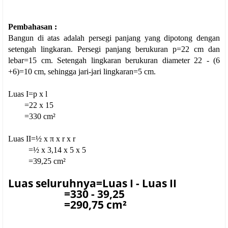
Pembahasan :
Bangun di atas adalah persegi panjang yang dipotong dengan
setengah lingkaran. Persegi panjang berukuran p=22 cm dan
lebar=15 cm. Setengah lingkaran berukuran diameter 22 - (6
+6)=10 cm, sehingga jari-jari lingkaran=5 cm.
Luas I=p x l
=22 x 15
=330 cm²
Luas II=½ x π x r x r
=½ x 3,14 x 5 x 5
=39,25 cm²
Luas seluruhnya=Luas I - Luas II
=330 - 39,25
=290,75 cm²