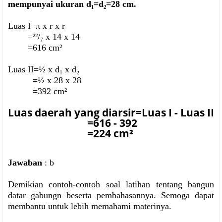
mempunyai ukuran d₁=d₂=28 cm.
Luas I=π x r x r
=²²/₇ x 14 x 14
=616 cm²
Luas II=½ x d₁ x d₂
=½ x 28 x 28
=392 cm²
Luas daerah yang diarsir=Luas I - Luas II
=616 - 392
=224 cm²
Jawaban
: b
Demikian contoh-contoh soal latihan tentang bangun
datar gabungn beserta pembahasannya. Semoga dapat
membantu untuk lebih memahami materinya.