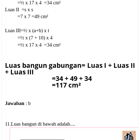
=½ x 17 x 4
=34 cm²
Luas II =s x s
=7 x 7
=49 cm²
Luas III=½ x (a+b) x t
=½ x (7 + 10) x 4
=½ x 17 x 4
=34 cm²
Luas bangun gabungan=
Luas I + Luas II
+ Luas III
=34 + 49 + 34
=117 cm²
Jawaban
: b
11.
Luas bangun di bawah adalah....