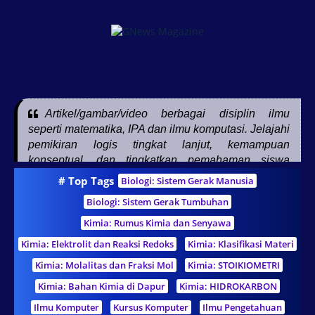
Artikel/gambar/video berbagai disiplin ilmu
seperti matematika, IPA dan ilmu komputasi. Jelajahi
pemikiran logis tingkat lanjut, kemampuan
konseptual, dan tingkatkan pemahaman siswa
pendidikan dasar, menengah, tinggi, guru, dan
# Top Tags
Biologi: Sistem Gerak Manusia
pendidikan nonformal
Biologi: Sistem Gerak Tumbuhan
Kimia: Rumus Kimia dan Senyawa
Kimia: Elektrolit dan Reaksi Redoks
Kimia: Klasifikasi Materi
Kimia: Molalitas dan Fraksi Mol
Kimia: STOIKIOMETRI
Kimia: Bahan Kimia di Dapur
Kimia: HIDROKARBON
Ilmu Komputer
Kursus Komputer
Ilmu Pengetahuan