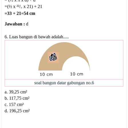
=(½ x ²²/₇ x 21) + 21
=33 + 21=54 cm
Jawaban :
d
6.
Luas bangun di bawah adalah.....
soal bangun datar gabungan no.6
a. 39,25 cm²
b.
117,75 cm²
c.
157 cm²
d. 196,25 cm²