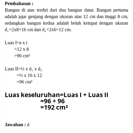
Pembahasan :
Bangun di atas terdiri dari dua bangun datar. Bangun pertama
adalah jajar genjang dengan ukuran alas 12 cm dan tinggi 8 cm,
sedangkan bangun kedua adalah belah ketupat dengan ukuran
d₁=2x8=16 cm dan d₂=2x6=12 cm.
Luas I=a x t
=12 x 8
=96 cm²
Luas II=½ x d₁ x d₂
=½ x 16 x 12
=96 cm²
Luas keseluruhan=Luas I + Luas II
=96 + 96
=192 cm²
Jawaban :
d