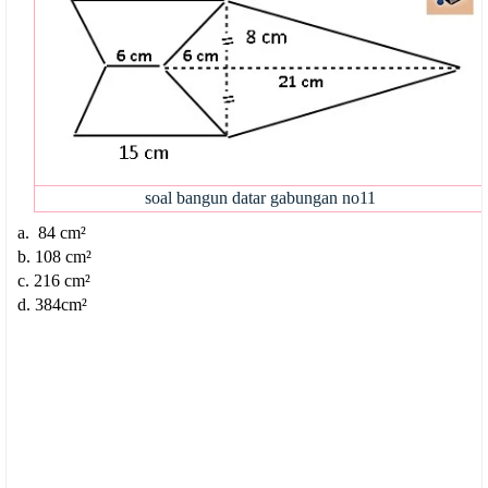
soal bangun datar gabungan no11
a. 84
cm²
b. 108
cm²
c.
216 cm²
d. 384
cm²