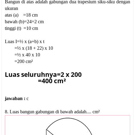
Bangun di atas adalah gabungan dua trapesium siku-siku dengan
ukuran
atas (a) =18 cm
bawah (b)=24=2 cm
tinggi (t) =10 cm
Luas I=½ x (a+b) x t
=½ x (18 + 22) x 10
=½ x 40 x 10
=200 cm²
Luas seluruhnya=2 x 200
=400 cm²
jawaban :
c
8. Luas bangun gabungan di bawah adalah.... cm²