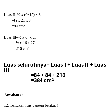
Luas II=½ x (6+15) x 8
=½ x 21 x 8
=84 cm²
Luas III=½ x d₁ x d₂
=½ x 16 x 27
=216 cm²
Luas seluruhnya= Luas I + Luas II + Luas
III
=84 + 84 + 216
=384 cm²
Jawaban :
d
12. Tentukan luas bangun berikut !