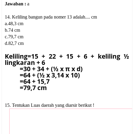
Jawaban :
a
14. Keliling bangun pada nomer 13 adalah.... cm
a.48,3 cm
b.74 cm
c.79,7 cm
d.82,7 cm
Keliling=15 + 22 + 15 + 6 + keliling ½
lingkaran + 6
=30 + 34 + (½ x π x d)
=64 + (½ x 3,14 x 10)
=64 + 15,7
=79,7 cm
15. Tentukan Luas daerah yang diarsir berikut !