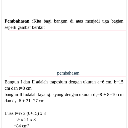
Pembahasan :
Kita bagi bangun di atas menjadi tiga bagian
seperti gambar berikut
pembahasan
Bangun I dan II adalah trapesium dengan ukuran a=6 cm, b=15
cm dan t=8 cm
bangun III adalah layang-layang dengan ukuran d₁=8 + 8=16 cm
dan d₂=6 + 21=27 cm
Luas I=½ x (6+15) x 8
=½ x 21 x 8
=84 cm²