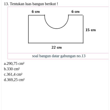
13. Tentukan luas bangun berikut !
soal bangun datar gabungan no.13
a.
290,75 cm²
b.330
cm²
c.361,4 cm²
d.369,25 cm²