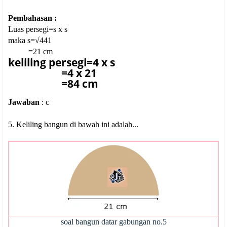
Pembahasan :
Luas persegi=s x s
maka s=√441
=21 cm
keliling persegi=4 x s
=4 x 21
=84 cm
Jawaban
: c
5. Keliling bangun di bawah ini adalah...
soal bangun datar gabungan no.5