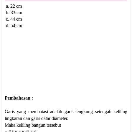
a. 22 cm
b. 33 cm
c. 44 cm
d. 54 cm
Pembahasan :
Garis yang membatasi adalah garis lengkung setengah keliling
lingkaran dan garis datar diameter.
Maka keliling bangun tersebut
=
(½ x л x d) + d