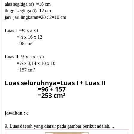
alas segitiga (a) =16 cm
tinggi segitiga (t)=12 cm
jari- jari lingkaran=20 : 2=10 cm
Luas I =½ x a x t
=½ x 16 x 12
=96 cm²
Luas II=½ x
л x r x r
=½ x 3,14 x 10 x 10
=157 cm²
Luas seluruhnya=Luas I + Luas II
=96 + 157
=253 cm²
jawaban :
c
9. Luas daerah yang diarsir pada gambar berikut adalah....