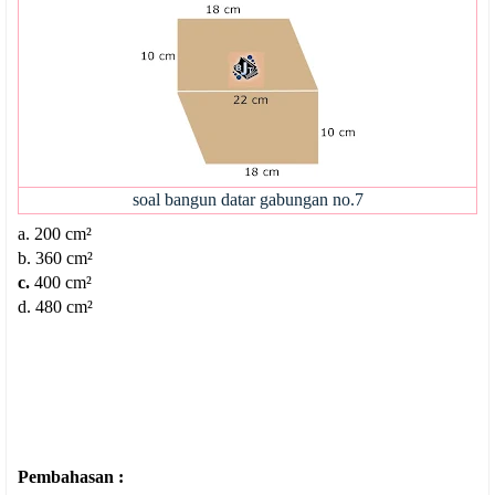
soal bangun datar gabungan no.7
a.
200 cm²
b. 360
cm²
c.
400 cm²
d. 480 cm²
Pembahasan :