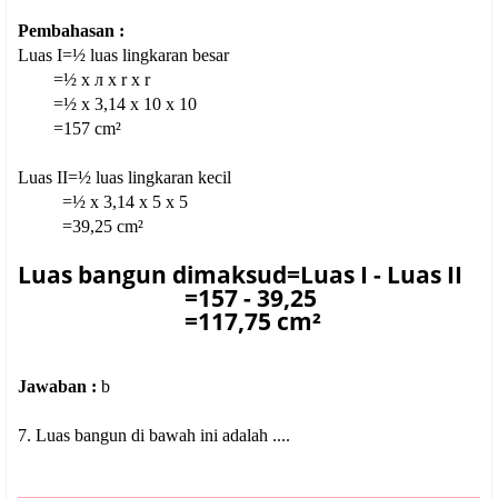
Pembahasan :
Luas I=½ luas lingkaran besar
=½ x л x r x r
=½ x 3,14 x 10 x 10
=157 cm²
Luas II=½ luas lingkaran kecil
=½ x 3,14 x 5 x 5
=39,25 cm²
Luas bangun dimaksud=Luas I - Luas II
=157 - 39,25
=117,75 cm²
Jawaban :
b
7. Luas bangun di bawah ini adalah ....